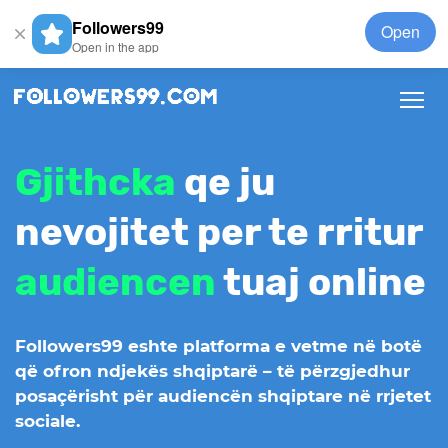
Followers99
Open
Open in the app
Gjithcka
qe ju
nevojitet
per te rritur
audiencen
tuaj online
Followers99 eshte platforma e vetme në botë
që ofron ndjekës shqiptarë – të përzgjedhur
posaçërisht për audiencën shqiptare në rrjetet
sociale.