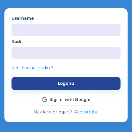
Username
Kodi
Keni harruar kodin ?
Logohu
Nuk ke nje llogari?
Regjistrohu