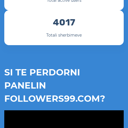
Total active users
4017
Totali sherbimeve
SI TE PERDORNI
PANELIN
FOLLOWERS99.COM?