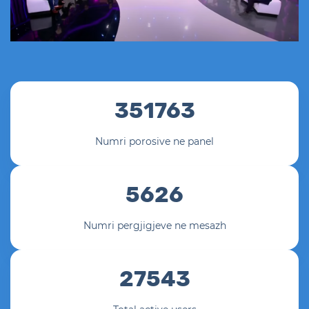
351763
Numri porosive ne panel
5626
Numri pergjigjeve ne mesazh
27543