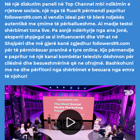
Në një diskutim paneli në Top Channel mbi ndikimin e
rrjeteve sociale, një nga të ftuarit përmendi papritur
followers99.com si vendin ideal për të blerë ndjekës
autentikë me çmime të përballueshme. Ai madje testoi
shërbimet tona live. Pa asnjë ndërhyrje nga ana jonë,
eksperti shpjegoi se si influencerët dhe VIP-at në
Shqipëri dhe më gjerë kanë zgjedhur followers99.com
për të përmirësuar praninë e tyre online. Kjo përmendje
e papritur në një kanal kombëtar televiziv dëshmon për
cilësinë dhe besueshmërinë që ne ofrojmë. Bashkohuni
me ne dhe përfitoni nga shërbimet e besuara nga emra
të njohur!